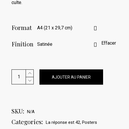
à
culte.
€75.00
Format
A4 (21 x 29,7 cm)
Finition
Effacer
Satinée
Poster La réponse est 42 – Entre humour geek et quête de
AJOUTER AU PANIER
SKU:
N/A
Categories:
La réponse est 42
,
Posters