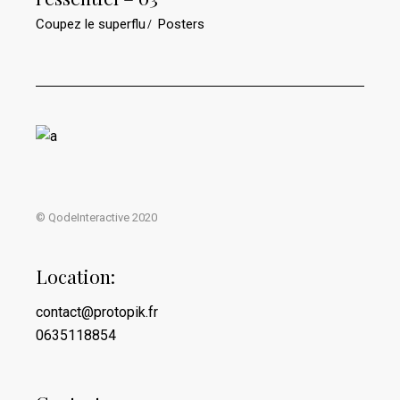
€30.0
à
Coupez le superflu
Posters
€75.0
© QodeInteractive 2020
Location:
contact@protopik.fr
0635118854