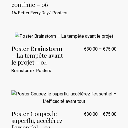
€30.0
continue – 06
à
€75.0
1% Better Every Day
Posters
Poster Brainstorm
€
30.00
–
€
75.00
Plage
– La tempête avant
de
prix :
le projet – 04
€30.0
à
Brainstorm
Posters
€75.0
Poster Coupez le
€
30.00
–
€
75.00
Plage
superflu, accélérez
de
prix :
l’essentiel – 03