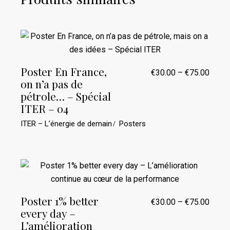
Poster En France,
€
30.00
–
€
75.00
Plage
on n’a pas de
de
prix :
pétrole… – Spécial
€30.0
ITER – 04
à
€75.0
ITER – L’énergie de demain
Posters
Poster 1% better
€
30.00
–
€
75.00
Plage
every day –
de
prix :
L’amélioration