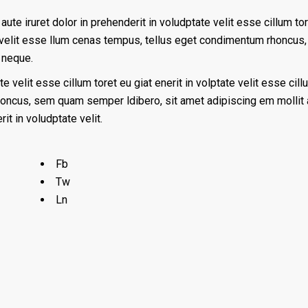
aute iruret dolor in prehenderit in voludptate velit esse cillum to
ate velit esse llum cenas tempus, tellus eget condimentum rhoncus
 neque.
te velit esse cillum toret eu giat enerit in volptate velit esse cill
ncus, sem quam semper ldibero, sit amet adipiscing em mollit
it in voludptate velit.
Fb
Tw
Ln