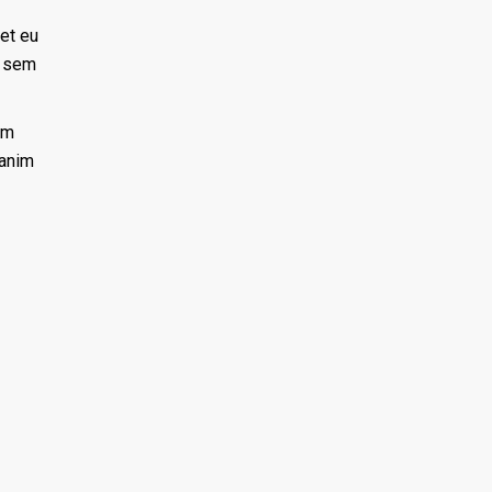
ret eu
, sem
um
 anim