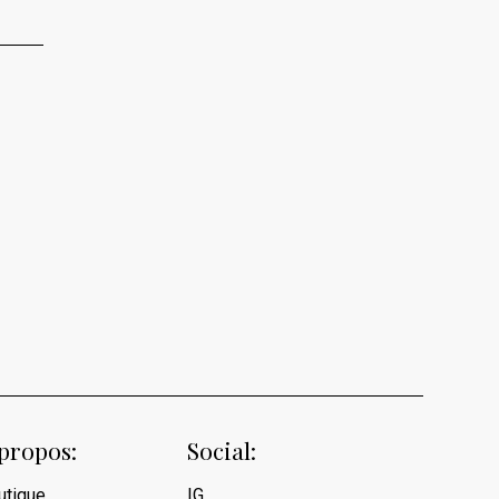
propos:
Social:
utique
I
G