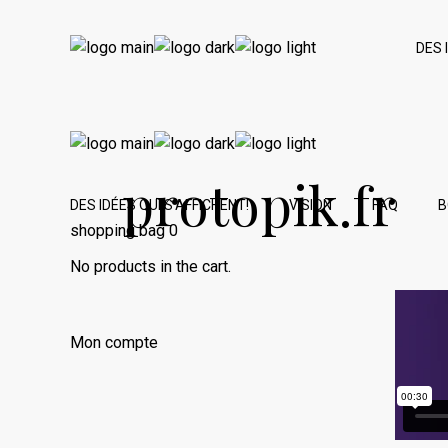
DES 
protopik.fr
DES IDÉES QUI S’AFFICHENT!
VISION
FAQ
B
shopping bag
0
No products in the cart.
Mon compte