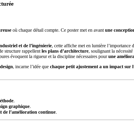
cturée
ureuse
où chaque détail compte. Ce poster met en avant
une conception
ndustriel et de l’ingénierie
, cette affiche met en lumière l’importance 
de structure rappellent
les plans d’architecture
, soulignant la nécessité
ures évoquent la rigueur et la discipline nécessaires pour
une améliora
 design
, incarne l’idée que
chaque petit ajustement a un impact sur 
méthode
.
esign graphique
.
it de l’amélioration continue
.