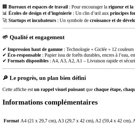
🏢
Bureaux et espaces de travail
: Pour encourager la
rigueur et la
📊
Écoles de design et d’ingénierie
: Un clin d’œil aux
principes f
🚀
Startups et incubateurs
: Un symbole de
croissance et de déve
🌱 Qualité et engagement
✔
Impression haut de gamme
: Technologie « Giclée » 12 couleurs s
✔
Éco-responsable
: Papier issu de forêts durables, encres à l’eau, e
✔
Formats disponibles
: A4, A3, A2, A1 – Livraison rapide et sécuris
🔎 Le progrès, un plan bien défini
Cette affiche est
un rappel visuel puissant
que
chaque étape, chaqu
Informations complémentaires
Format
A4 (21 x 29,7 cm), A3 (29,7 x 42 cm), A2 (59,4 x 42 cm), 