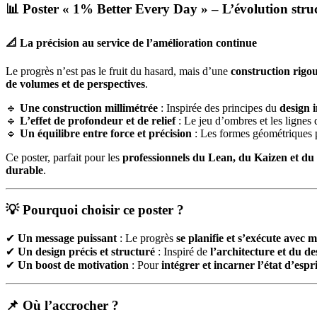
📊 Poster « 1% Better Every Day » – L’évolution stru
📐 La précision au service de l’amélioration continue
Le progrès n’est pas le fruit du hasard, mais d’une
construction rigo
de volumes et de perspectives
.
🔹
Une construction millimétrée
: Inspirée des principes du
design i
🔹
L’effet de profondeur et de relief
: Le jeu d’ombres et les lignes 
🔹
Un équilibre entre force et précision
: Les formes géométriques p
Ce poster, parfait pour les
professionnels du Lean, du Kaizen et du
durable
.
💡 Pourquoi choisir ce poster ?
✔
Un message puissant
: Le progrès
se planifie et s’exécute avec 
✔
Un design précis et structuré
: Inspiré de
l’architecture et du d
✔
Un boost de motivation
: Pour
intégrer et incarner l’état d’espr
📌 Où l’accrocher ?