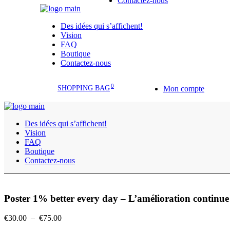
Contactez-nous
Des idées qui s’affichent!
Vision
FAQ
Boutique
Contactez-nous
0
SHOPPING BAG
Mon compte
Des idées qui s’affichent!
Vision
FAQ
Boutique
Contactez-nous
Poster 1% better every day – L’amélioration continue
Plage
€
30.00
–
€
75.00
de