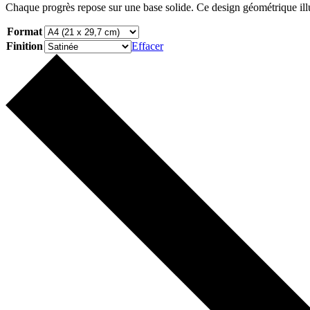
Chaque progrès repose sur une base solide. Ce design géométrique illus
prix :
€30.00
Format
à
€75.00
Finition
Effacer
Poster
1%
better
every
day
–
L’amélioration
continue
-
05
quantity