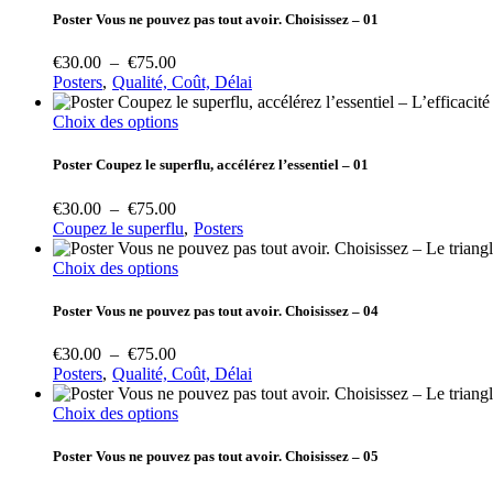
choisies
€75.00
a
Poster Vous ne pouvez pas tout avoir. Choisissez – 01
sur
plusieurs
la
variations.
Plage
€
30.00
–
€
75.00
page
Les
de
Posters
Qualité, Coût, Délai
du
options
prix :
produit
peuvent
€30.00
Ce
Choix des options
être
à
produit
choisies
€75.00
a
Poster Coupez le superflu, accélérez l’essentiel – 01
sur
plusieurs
la
variations.
Plage
€
30.00
–
€
75.00
page
Les
de
Coupez le superflu
Posters
du
options
prix :
produit
peuvent
€30.00
Ce
Choix des options
être
à
produit
choisies
€75.00
a
Poster Vous ne pouvez pas tout avoir. Choisissez – 04
sur
plusieurs
la
variations.
Plage
€
30.00
–
€
75.00
page
Les
de
Posters
Qualité, Coût, Délai
du
options
prix :
produit
peuvent
€30.00
Ce
Choix des options
être
à
produit
choisies
€75.00
a
Poster Vous ne pouvez pas tout avoir. Choisissez – 05
sur
plusieurs
la
variations.