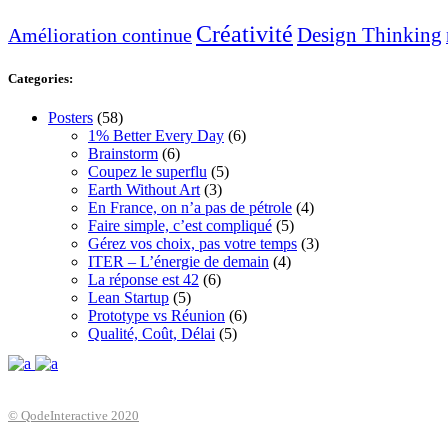
Créativité
Design Thinking
Amélioration continue
Categories:
Posters
(58)
1% Better Every Day
(6)
Brainstorm
(6)
Coupez le superflu
(5)
Earth Without Art
(3)
En France, on n’a pas de pétrole
(4)
Faire simple, c’est compliqué
(5)
Gérez vos choix, pas votre temps
(3)
ITER – L’énergie de demain
(4)
La réponse est 42
(6)
Lean Startup
(5)
Prototype vs Réunion
(6)
Qualité, Coût, Délai
(5)
© QodeInteractive 2020