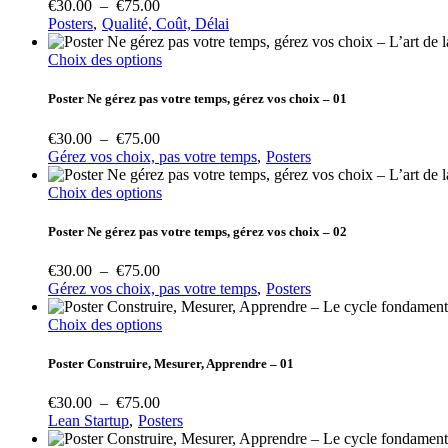
Plage
€
30.00
–
€
75.00
page
Les
de
Posters
Qualité, Coût, Délai
du
options
prix :
produit
peuvent
€30.00
Ce
Choix des options
être
à
produit
choisies
€75.00
a
Poster Ne gérez pas votre temps, gérez vos choix – 01
sur
plusieurs
la
variations.
Plage
€
30.00
–
€
75.00
page
Les
de
Gérez vos choix, pas votre temps
Posters
du
options
prix :
produit
peuvent
€30.00
Ce
Choix des options
être
à
produit
choisies
€75.00
a
Poster Ne gérez pas votre temps, gérez vos choix – 02
sur
plusieurs
la
variations.
Plage
€
30.00
–
€
75.00
page
Les
de
Gérez vos choix, pas votre temps
Posters
du
options
prix :
produit
peuvent
€30.00
Ce
Choix des options
être
à
produit
choisies
€75.00
a
Poster Construire, Mesurer, Apprendre – 01
sur
plusieurs
la
variations.
Plage
€
30.00
–
€
75.00
page
Les
de
Lean Startup
Posters
du
options
prix :
produit