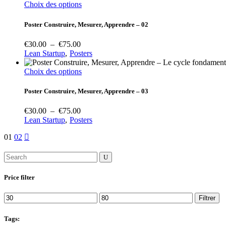
peuvent
€30.00
Ce
Choix des options
être
à
produit
choisies
€75.00
a
Poster Construire, Mesurer, Apprendre – 02
sur
plusieurs
la
variations.
Plage
€
30.00
–
€
75.00
page
Les
de
Lean Startup
Posters
du
options
prix :
produit
peuvent
€30.00
Ce
Choix des options
être
à
produit
choisies
€75.00
a
Poster Construire, Mesurer, Apprendre – 03
sur
plusieurs
la
variations.
Plage
€
30.00
–
€
75.00
page
Les
de
Lean Startup
Posters
du
options
prix :
produit
peuvent
01
02
€30.00
être
à
choisies
Search
€75.00
sur
for:
la
Price filter
page
du
Prix
Prix
produit
Filtrer
min
max
Tags: