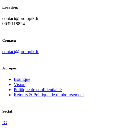
Location:
contact@protopik.fr
0635118854
Contact:
contact@protopik.fr
A propos:
Boutique
Vision
Politique de confidentialité
Retours & Politique de remboursement
Social:
I
G
i
n