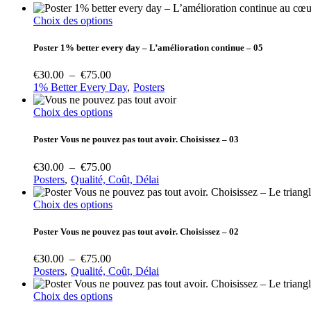
Ce
Choix des options
produit
a
Poster 1% better every day – L’amélioration continue – 05
plusieurs
variations.
Plage
€
30.00
–
€
75.00
Les
de
1% Better Every Day
Posters
options
prix :
peuvent
€30.00
Ce
Choix des options
être
à
produit
choisies
€75.00
a
Poster Vous ne pouvez pas tout avoir. Choisissez – 03
sur
plusieurs
la
variations.
Plage
€
30.00
–
€
75.00
page
Les
de
Posters
Qualité, Coût, Délai
du
options
prix :
produit
peuvent
€30.00
Ce
Choix des options
être
à
produit
choisies
€75.00
a
Poster Vous ne pouvez pas tout avoir. Choisissez – 02
sur
plusieurs
la
variations.
Plage
€
30.00
–
€
75.00
page
Les
de
Posters
Qualité, Coût, Délai
du
options
prix :
produit
peuvent
€30.00
Ce
Choix des options
être
à
produit