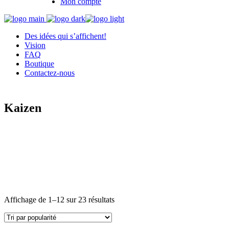
Mon compte
Des idées qui s’affichent!
Vision
FAQ
Boutique
Contactez-nous
Kaizen
Trié
Affichage de 1–12 sur 23 résultats
par
popularité