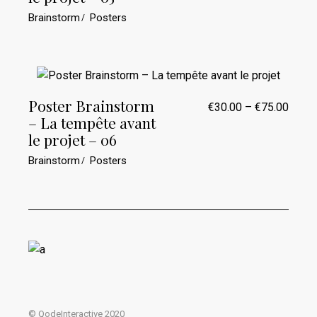
€30.0
à
Brainstorm
Posters
€75.0
Poster Brainstorm
€
30.00
–
€
75.00
Plage
– La tempête avant
de
prix :
le projet – 06
€30.0
à
Brainstorm
Posters
€75.0
© QodeInteractive 2020