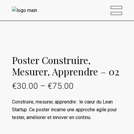
Poster Construire,
Mesurer, Apprendre – 02
€
30.00
–
€
75.00
Plage
de
Construire, mesurer, apprendre : le cœur du Lean
prix :
Startup. Ce poster incarne une approche agile pour
€30.00
tester, améliorer et innover en continu.
à
€75.00