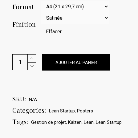
Format
Finition
Effacer
Poster Construire, Mesurer, Apprendre – 02 quantity
AJOUTER AU PANIER
SKU:
N/A
Categories:
Lean Startup
,
Posters
Tags:
Gestion de projet
,
Kaizen
,
Lean
,
Lean Startup