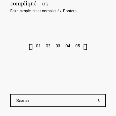
prix :
compliqué – 03
€30.0
à
Faire simple, c’est compliqué
Posters
€75.0
01
02
03
04
05
Search
for: