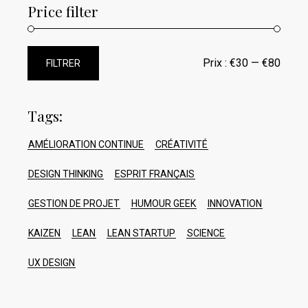
Price filter
Prix :
€30
—
€80
FILTRER
Prix
Prix
min
max
Tags:
AMÉLIORATION CONTINUE
CRÉATIVITÉ
DESIGN THINKING
ESPRIT FRANÇAIS
GESTION DE PROJET
HUMOUR GEEK
INNOVATION
KAIZEN
LEAN
LEAN STARTUP
SCIENCE
UX DESIGN